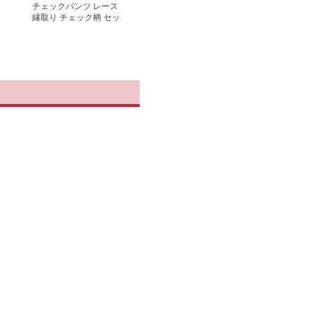
チェックパンツ レース
縁取り チェック柄 セッ
トアップ ショートパン
ツ