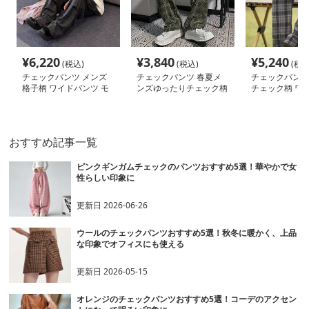
¥
6,220
¥
3,840
¥
5,240
(税込)
(税込)
(税込
チェックパンツ メンズ
チェックパンツ 春夏メ
チェックパンツ
格子柄 ワイドパンツ モ
ンズゆったりチェック柄
チェック柄 ワ
ード系 ゆったり
パンツレトロ風
ツ ゆったりボ
おすすめ記事一覧
ピンクギンガムチェックのパンツおすすめ5選！華やかで女
性らしい印象に
更新日
2026-06-26
ウールのチェックパンツおすすめ5選！秋冬に暖かく、上品
な印象でオフィスにも使える
更新日
2026-05-15
オレンジのチェックパンツおすすめ5選！コーデのアクセン