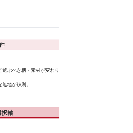
。
件
で選ぶべき柄・素材が変わり
な無地が鉄則。
選択軸