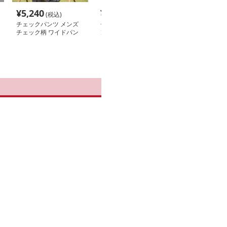
¥
5,240
¥
4,600
¥
5,440
(税込)
(税込)
(税込
チェックパンツ メンズ
チェックパンツ 秋冬メ
チェックパンツ
チェック柄 ワイドパン
ンズチェック柄カーゴパ
五年新作メンズ
ツ ゆったりボトムス
ンツ
柄ワイドパンツ
ムチェック