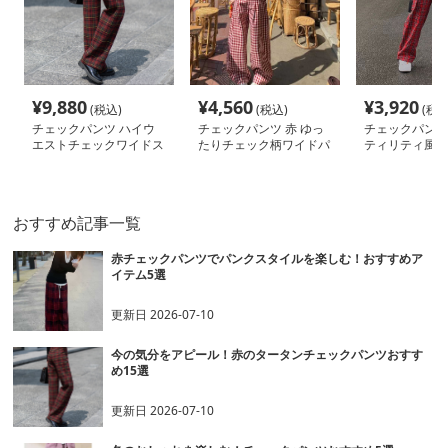
¥
9,880
¥
4,560
¥
3,920
(税込)
(税込)
(税込
チェックパンツ ハイウ
チェックパンツ 赤 ゆっ
チェックパンツ 
エストチェックワイドス
たりチェック柄ワイドパ
ティリティ風ベ
ラックス
ンツ
チェック柄ワイ
おすすめ記事一覧
赤チェックパンツでパンクスタイルを楽しむ！おすすめア
イテム5選
更新日
2026-07-10
今の気分をアピール！赤のタータンチェックパンツおすす
め15選
更新日
2026-07-10