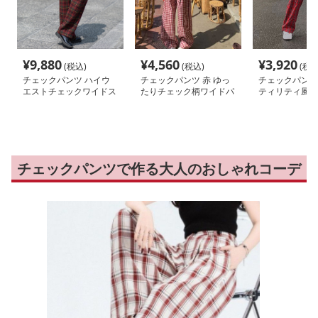
¥
9,880
¥
4,560
¥
3,920
(税込)
(税込)
(税込
チェックパンツ ハイウ
チェックパンツ 赤 ゆっ
チェックパンツ 
エストチェックワイドス
たりチェック柄ワイドパ
ティリティ風ベ
ラックス
ンツ
チェック柄ワイ
チェックパンツで作る大人のおしゃれコーデ