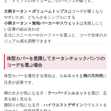
と「トップスのボリューム」のバランスが鍵です。
大柄タータン × ボリュームトップス
はコーデが重くなり
やすいため、どちらかをシンプルにする
小柄タータン × 無地パーカーやスウェット
は失敗しにく
い定番の組み合わせ
足元にスニーカーやローファーを選ぶと、コーデ全体のカ
ジュアル感を調整できます
体型カバーを意識してタータンチェックパンツの
コーデを選ぶ場合
体型カバーを優先する場合は、
シルエットと柄の方向性
に
注意が必要です。
脚の太さが気になる方：
テーパードシルエット
を選び、足
首を細く見せる
腰回りが気になる方：
ハイウエストデザイン
でウエストを
マークし、縦長効果を狙う