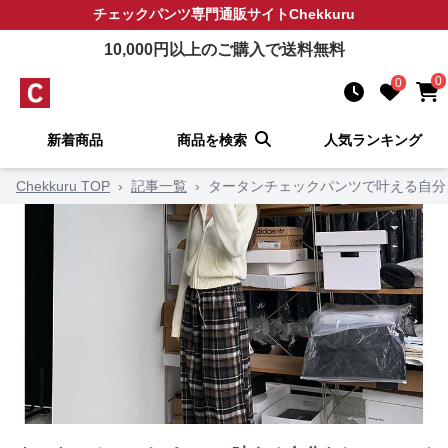
チェックパンツ
専門通販サイト
Chekkuru
10,000
円以上のご購入で送料無料
0
0
新着商品
商品を検索
人気ランキング
Chekkuru TOP
›
記事一覧
›
タータンチェックパンツで叶える自分