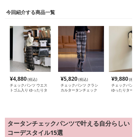
今回紹介する商品一覧
¥
4,880
¥
5,820
¥
9,880
(税込)
(税込)
(税込
チェックパンツ ウエス
チェックパンツ クラシ
チェックパンツ
トゴム入り ゆったりタ
カルタータンチェック
ゆったりタータ
ータンパンツ
スリムパンツ
クパンツ
タータンチェックパンツで叶える自分らしい
コーデスタイル15選