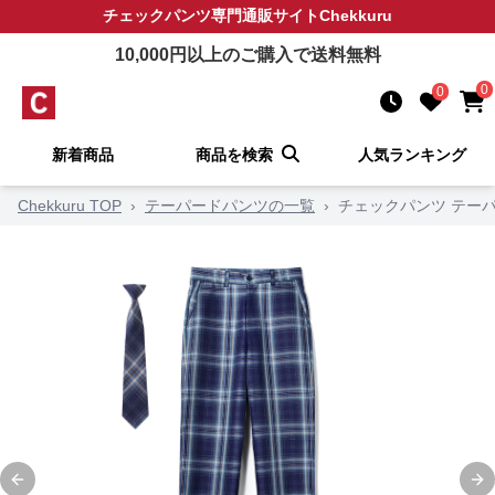
チェックパンツ
専門通販サイト
Chekkuru
10,000
円以上のご購入で送料無料
0
0
新着商品
商品を検索
人気ランキング
Chekkuru TOP
›
テーパードパンツの一覧
›
チェックパンツ テーパ
Previous slide
Ne