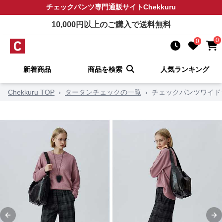
チェックパンツ
専門通販サイト
Chekkuru
10,000
円以上のご購入で送料無料
0
0
新着商品
商品を検索
人気ランキング
Chekkuru TOP
›
タータンチェックの一覧
›
チェックパンツワイド
Previous slide
Ne