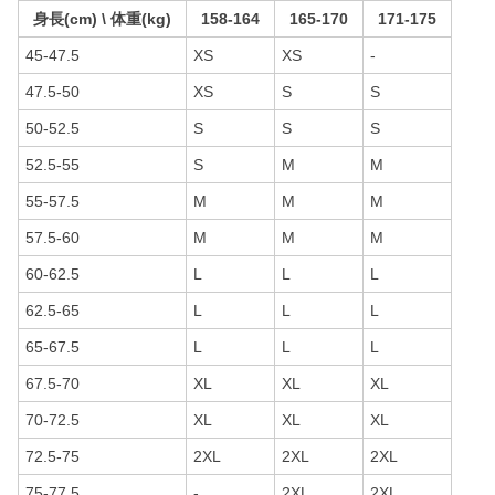
身長(cm) \ 体重(kg)
158-164
165-170
171-175
45-47.5
XS
XS
-
47.5-50
XS
S
S
50-52.5
S
S
S
52.5-55
S
M
M
55-57.5
M
M
M
57.5-60
M
M
M
60-62.5
L
L
L
62.5-65
L
L
L
65-67.5
L
L
L
67.5-70
XL
XL
XL
70-72.5
XL
XL
XL
72.5-75
2XL
2XL
2XL
75-77.5
-
2XL
2XL