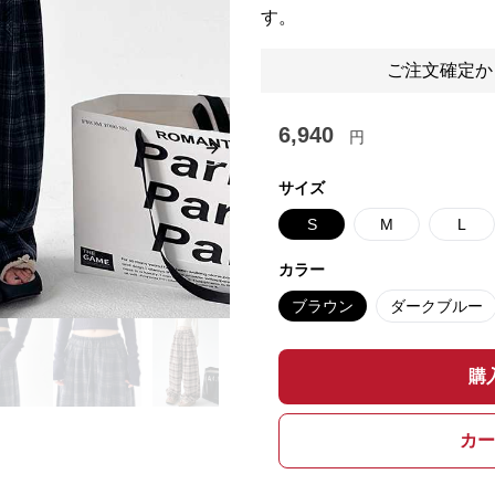
す。
ご注文確定か
6,940
円
Next slide
サイズ
S
M
L
カラー
ブラウン
ダークブルー
購
カー