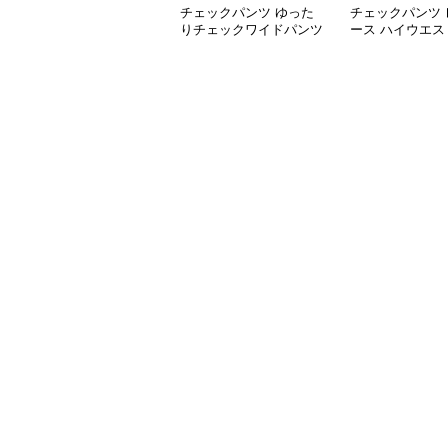
チェックパンツ ゆった
チェックパンツ 
りチェックワイドパンツ
ース ハイウエス
ック柄 裏起毛 
ングパンツ