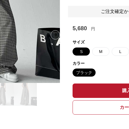
ご注文確定か
5,680
円
Next slide
サイズ
S
M
L
カラー
ブラック
購
カー