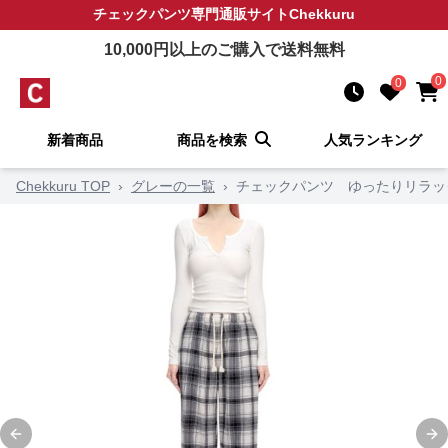
チェックパンツ
専門通販サイト
Chekkuru
10,000
円以上のご購入で送料無料
0
0
新着商品
商品を検索
人気ランキング
Chekkuru TOP
›
グレーの一覧
›
チェックパンツ ゆったりリラッ
Previous slide
Ne