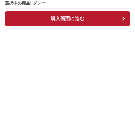
選択中の商品: グレー
選択中の商品: グレー
購入画面に進む
購入画面に進む
Chekkuru
について
会社概要
利用規約