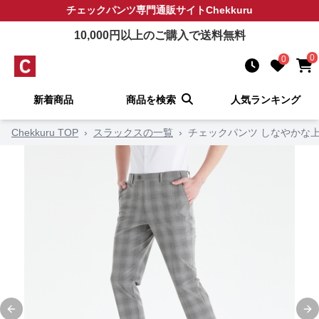
チェックパンツ
専門通販サイト
Chekkuru
10,000
円以上のご購入で送料無料
0
0
新着商品
商品を検索
人気ランキング
Chekkuru TOP
›
スラックスの一覧
›
チェックパンツ しなやかな
Previous slide
Ne