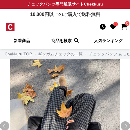
チェックパンツ
専門通販サイト
Chekkuru
10,000
円以上のご購入で送料無料
0
0
新着商品
商品を検索
人気ランキング
Chekkuru TOP
›
ギンガムチェックの一覧
›
チェックパンツ あっ
Previous slide
Ne