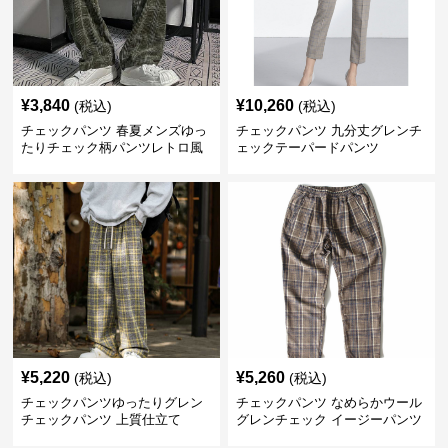
¥
3,840
¥
10,260
(税込)
(税込)
チェックパンツ 春夏メンズゆっ
チェックパンツ 九分丈グレンチ
たりチェック柄パンツレトロ風
ェックテーパードパンツ
¥
5,220
¥
5,260
(税込)
(税込)
チェックパンツゆったりグレン
チェックパンツ なめらかウール
チェックパンツ 上質仕立て
グレンチェック イージーパンツ