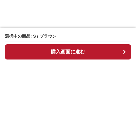
選択中の商品: S / ブラウン
選択中の商品: S / ブラウン
購入画面に進む
購入画面に進む
Chekkuru
について