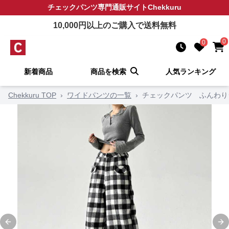
チェックパンツ
専門通販サイト
Chekkuru
10,000
円以上のご購入で送料無料
0
0
新着商品
商品を検索
人気ランキング
Chekkuru TOP
›
ワイドパンツの一覧
›
チェックパンツ ふんわり
Previous slide
Ne