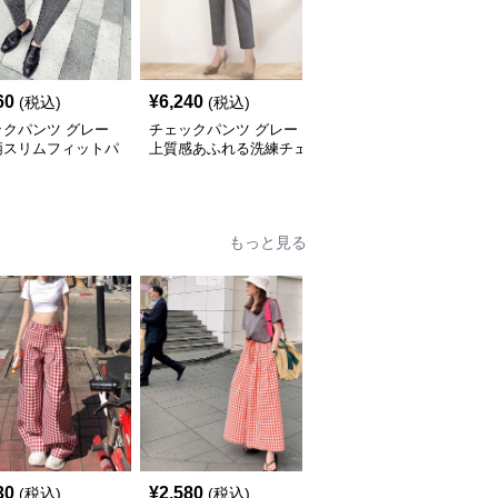
60
¥
6,240
¥
6,100
(税込)
(税込)
(税込)
ックパンツ グレー
チェックパンツ グレー
チェックパンツ グレー
柄スリムフィットパ
上質感あふれる洗練チェ
ゆったりシルエット格子
ック柄パンツ
柄ワイドパンツ
もっと見る
30
¥
2,580
¥
5,680
(税込)
(税込)
(税込)