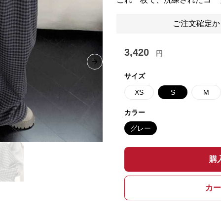
ご注文確定か
3,420
円
Next slide
サイズ
XS
S
M
カラー
グレー
購
カー