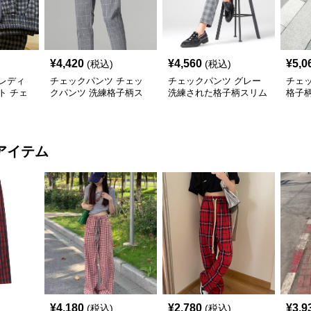
¥
4,420
¥
4,560
¥
5,0
(税込)
(税込)
レディ
チェックパンツ チェッ
チェックパンツ グレー
チェ
ト チェ
クパンツ 洗練格子柄ス
洗練された格子柄スリム
格子
グレーロ
リムパンツ
パンツ
ンツ
アイテム
¥
4,180
¥
2,780
¥
3,9
(税込)
(税込)