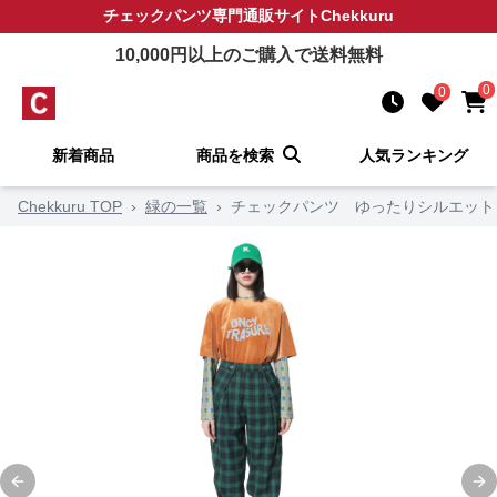
チェックパンツ
専門通販サイト
Chekkuru
10,000
円以上のご購入で送料無料
0
0
新着商品
商品を検索
人気ランキング
Chekkuru TOP
›
緑の一覧
›
チェックパンツ ゆったりシルエット
Previous slide
Ne