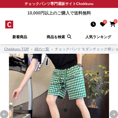
チェックパンツ
専門通販サイト
Chekkuru
10,000
円以上のご購入で送料無料
0
0
新着商品
商品を検索
人気ランキング
Chekkuru TOP
›
緑の一覧
›
チェックパンツ モダンチェック柄シ
Previous slide
Ne