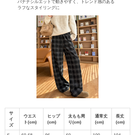
バナナシルエットで動きやすく、トレンド感のある
ラフなスタイリングに
サ
ウエス
ヒップ
太もも周
通常丈
長丈
イ
ト(cm)
(cm)
り(cm)
(cm)
(cm)
ズ