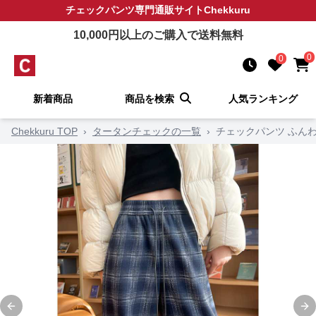
チェックパンツ
専門通販サイト
Chekkuru
10,000
円以上のご購入で送料無料
0
0
新着商品
商品を検索
人気ランキング
Chekkuru TOP
›
タータンチェックの一覧
›
チェックパンツ ふん
Previous slide
Ne