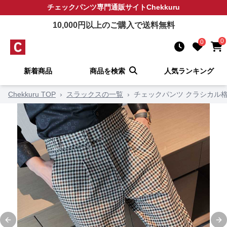
チェックパンツ
専門通販サイト
Chekkuru
10,000
円以上のご購入で送料無料
0
0
新着商品
商品を検索
人気ランキング
Chekkuru TOP
›
スラックスの一覧
›
チェックパンツ クラシカル
Previous slide
Ne