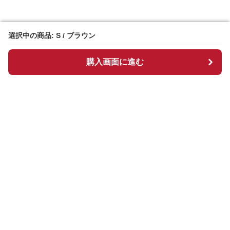
選択中の商品: S / ブラウン
選択中の商品: S / ブラウン
購入画面に進む
購入画面に進む
Chekkuru
について
会社概要