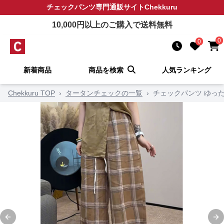
チェックパンツ
専門通販サイト
Chekkuru
10,000
円以上のご購入で送料無料
0
0
新着商品
商品を検索
人気ランキング
Chekkuru TOP
›
タータンチェックの一覧
›
チェックパンツ ゆっ
Previous slide
Ne