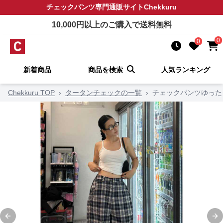
チェックパンツ
専門通販サイト
Chekkuru
10,000
円以上のご購入で送料無料
0
0
新着商品
商品を検索
人気ランキング
Chekkuru TOP
›
タータンチェックの一覧
›
チェックパンツゆった
Previous slide
Ne