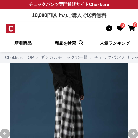
チェックパンツ
専門通販サイト
Chekkuru
10,000
円以上のご購入で送料無料
0
0
新着商品
商品を検索
人気ランキング
Chekkuru TOP
›
ギンガムチェックの一覧
›
チェックパンツ リラ
Previous slide
Ne