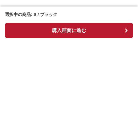
選択中の商品: S / ブラック
選択中の商品: S / ブラック
購入画面に進む
購入画面に進む
Chekkuru
について
会社概要