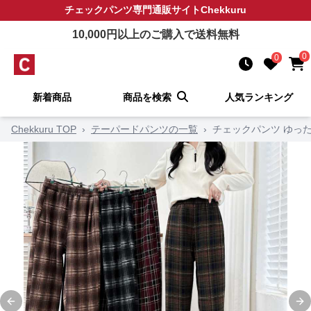
チェックパンツ
専門通販サイト
Chekkuru
10,000
円以上のご購入で送料無料
0
0
新着商品
商品を検索
人気ランキング
Chekkuru TOP
›
テーパードパンツの一覧
›
チェックパンツ ゆっ
Previous slide
Ne