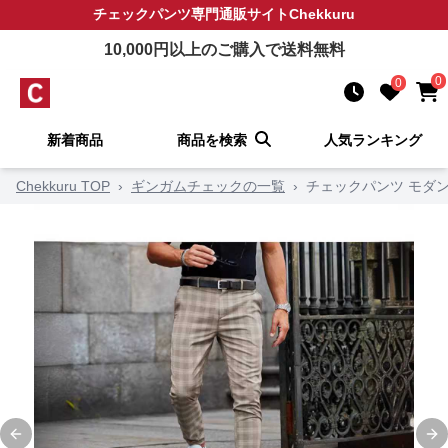
チェックパンツ
専門通販サイト
Chekkuru
10,000
円以上のご購入で送料無料
0
0
新着商品
商品を検索
人気ランキング
Chekkuru TOP
›
ギンガムチェックの一覧
›
チェックパンツ モダ
Previous slide
Ne