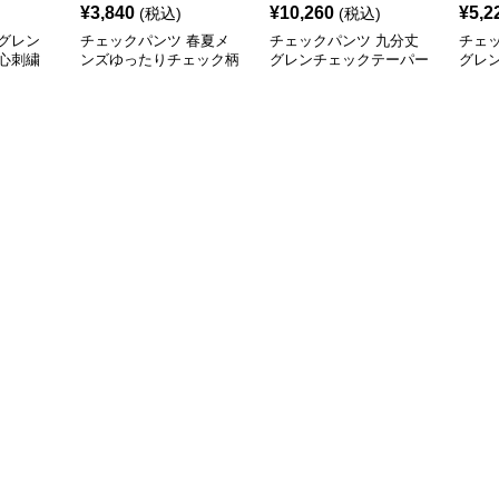
¥
3,840
¥
10,260
¥
5,2
(税込)
(税込)
グレン
チェックパンツ 春夏メ
チェックパンツ 九分丈
チェ
心刺繍
ンズゆったりチェック柄
グレンチェックテーパー
グレ
ンツ
パンツレトロ風
ドパンツ
上質