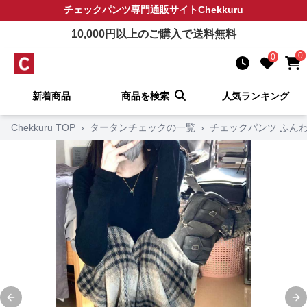
チェックパンツ
専門通販サイト
Chekkuru
10,000
円以上のご購入で送料無料
0
0
新着商品
商品を検索
人気ランキング
Chekkuru TOP
›
タータンチェックの一覧
›
チェックパンツ ふん
Previous slide
Ne