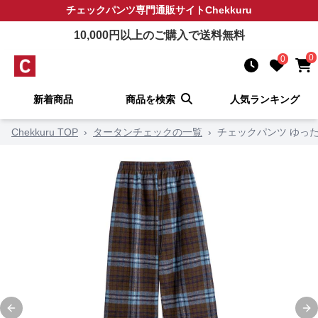
チェックパンツ
専門通販サイト
Chekkuru
10,000
円以上のご購入で送料無料
0
0
新着商品
商品を検索
人気ランキング
Chekkuru TOP
›
タータンチェックの一覧
›
チェックパンツ ゆっ
Previous slide
Ne