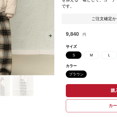
です。
ご注文確定か
9,840
円
Next slide
サイズ
S
M
L
カラー
ブラウン
購
カー