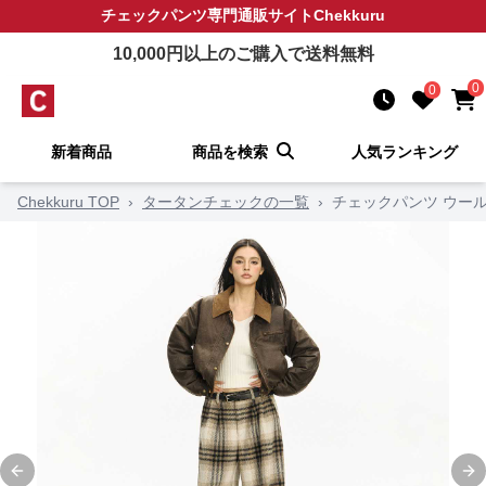
チェックパンツ
専門通販サイト
Chekkuru
10,000
円以上のご購入で送料無料
0
0
新着商品
商品を検索
人気ランキング
Chekkuru TOP
›
タータンチェックの一覧
›
チェックパンツ ウー
Previous slide
Ne