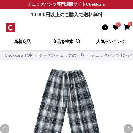
チェックパンツ
専門通販サイト
Chekkuru
10,000
円以上のご購入で送料無料
0
0
新着商品
商品を検索
人気ランキング
Chekkuru TOP
›
タータンチェックの一覧
›
チェックパンツ ゆっ
Previous slide
Ne