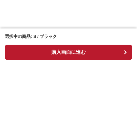
選択中の商品: S / ブラック
選択中の商品: S / ブラック
購入画面に進む
購入画面に進む
Chekkuru
について