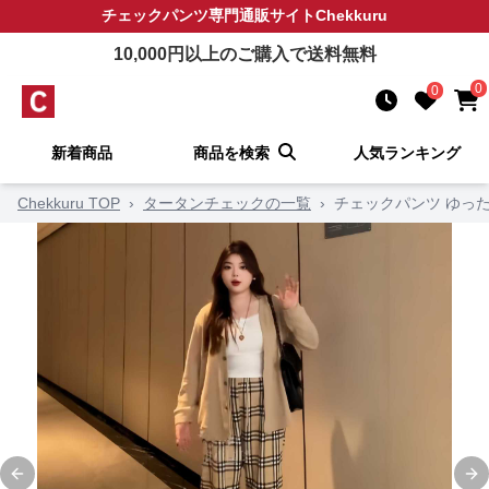
チェックパンツ
専門通販サイト
Chekkuru
10,000
円以上のご購入で送料無料
0
0
新着商品
商品を検索
人気ランキング
Chekkuru TOP
›
タータンチェックの一覧
›
チェックパンツ ゆっ
Previous slide
Ne