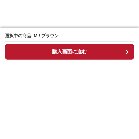
選択中の商品: M / ブラウン
選択中の商品: M / ブラウン
購入画面に進む
購入画面に進む
Chekkuru
について