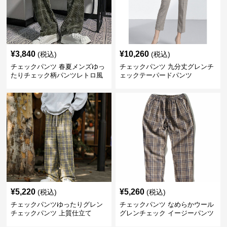
¥
3,840
¥
10,260
(税込)
(税込)
チェックパンツ 春夏メンズゆっ
チェックパンツ 九分丈グレンチ
たりチェック柄パンツレトロ風
ェックテーパードパンツ
¥
5,220
¥
5,260
(税込)
(税込)
チェックパンツゆったりグレン
チェックパンツ なめらかウール
チェックパンツ 上質仕立て
グレンチェック イージーパンツ