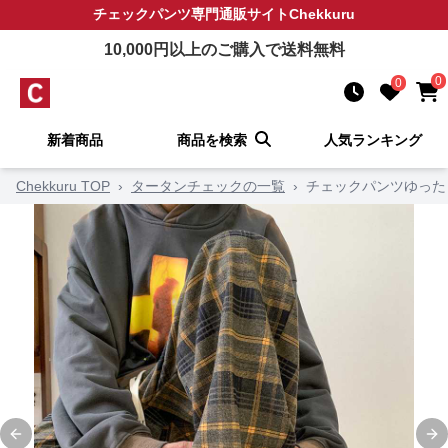
チェックパンツ
専門通販サイト
Chekkuru
10,000
円以上のご購入で送料無料
0
0
新着商品
商品を検索
人気ランキング
Chekkuru TOP
›
タータンチェックの一覧
›
チェックパンツゆった
Previous slide
Ne