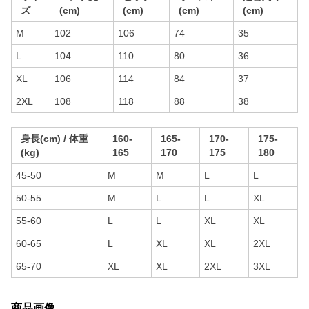
ズ
(cm)
(cm)
(cm)
(cm)
M
102
106
74
35
L
104
110
80
36
XL
106
114
84
37
2XL
108
118
88
38
身長(cm) / 体重
160-
165-
170-
175-
(kg)
165
170
175
180
45-50
M
M
L
L
50-55
M
L
L
XL
55-60
L
L
XL
XL
60-65
L
XL
XL
2XL
65-70
XL
XL
2XL
3XL
商品画像