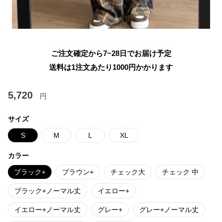
ご注文確定から7~28日でお届け予定
送料は1注文あたり
1000
円かかります
5,720
円
サイズ
S
M
L
XL
カラー
ブラック+
ブラウン+
チェック大
チェック 中
ブラック+ノーマル丈
イエロー+
イエロー+ノーマル丈
グレー+
グレー+ノーマル丈