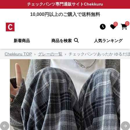
チェックパンツ
専門通販サイト
Chekkuru
10,000
円以上のご購入で送料無料
0
0
新着商品
商品を検索
人気ランキング
Chekkuru TOP
›
グレーの一覧
›
チェックパンツあったか ゆるだぼ
Previous slide
Ne