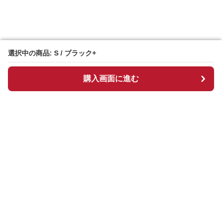
選択中の商品: S / ブラック+
選択中の商品: S / ブラック+
購入画面に進む
購入画面に進む
Chekkuru
について