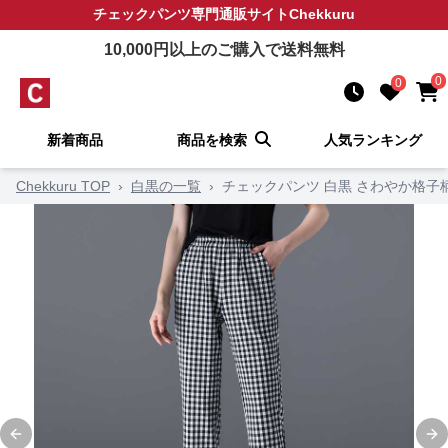
チェックパンツ
専門通販サイト
Chekkuru
10,000
円以上のご購入で送料無料
0
0
新着商品
商品を検索
人気ランキング
Chekkuru TOP
›
白黒の一覧
›
チェックパンツ 白黒 さわやか格子
Previous slide
Ne