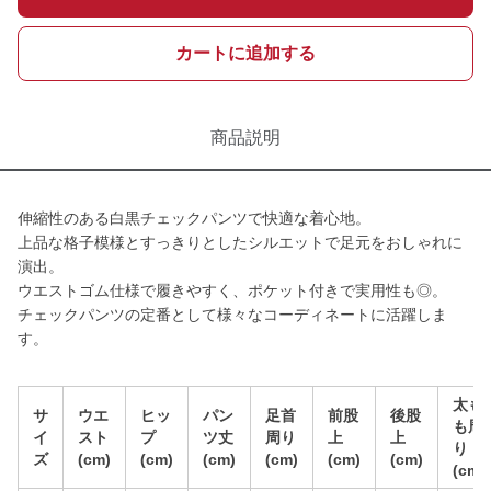
カートに追加する
商品説明
伸縮性のある白黒チェックパンツで快適な着心地。
上品な格子模様とすっきりとしたシルエットで足元をおしゃれに
演出。
ウエストゴム仕様で履きやすく、ポケット付きで実用性も◎。
チェックパンツの定番として様々なコーディネートに活躍しま
す。
太も
サ
ウエ
ヒッ
パン
足首
前股
後股
も周
イ
スト
プ
ツ丈
周り
上
上
り
ズ
(cm)
(cm)
(cm)
(cm)
(cm)
(cm)
(cm)