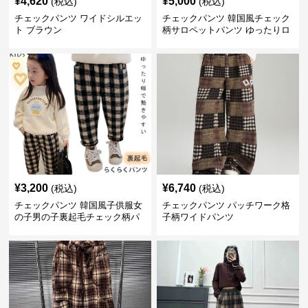
¥
4,620
¥
5,000
(税込)
(税込)
チェックパンツ ワイドシルエッ
チェックパンツ 韓国風チェック
ト ブラウン
柄サロペットパンツ ゆったりロ
ング丈
¥
3,200
¥
6,740
(税込)
(税込)
チェックパンツ 韓国風子供服女
チェックパンツ パッチワーク格
の子男の子裏起毛チェック柄パ
子柄ワイドパンツ
ンツ