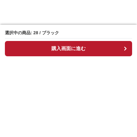
選択中の商品: 28 / ブラック
選択中の商品: 28 / ブラック
購入画面に進む
購入画面に進む
Chekkuru
について