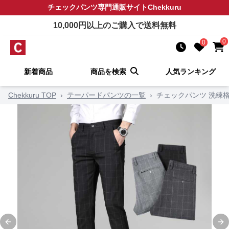
チェックパンツ
専門通販サイト
Chekkuru
10,000
円以上のご購入で送料無料
0
0
新着商品
商品を検索
人気ランキング
Chekkuru TOP
›
テーパードパンツの一覧
›
チェックパンツ 洗練
Previous slide
Ne