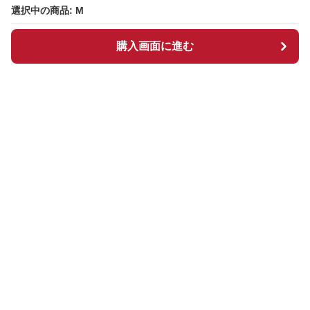
選択中の商品: M
選択中の商品: M
購入画面に進む
購入画面に進む
Chekkuru
について
会社概要
利用規約