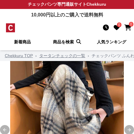
チェックパンツ
専門通販サイト
Chekkuru
10,000
円以上のご購入で送料無料
0
0
新着商品
商品を検索
人気ランキング
Chekkuru TOP
›
タータンチェックの一覧
›
チェックパンツ ふん
Previous slide
Ne