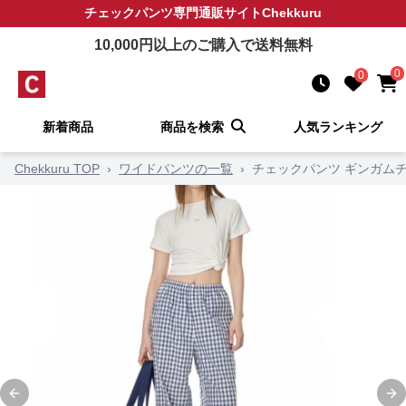
チェックパンツ
専門通販サイト
Chekkuru
10,000
円以上のご購入で送料無料
0
0
新着商品
商品を検索
人気ランキング
Chekkuru TOP
›
ワイドパンツの一覧
›
チェックパンツ ギンガム
Previous slide
Ne