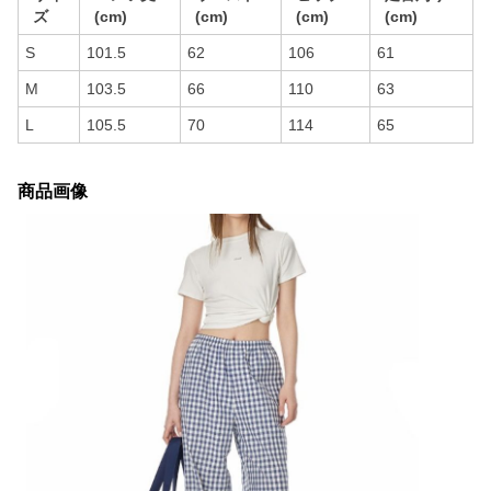
ズ
(cm)
(cm)
(cm)
(cm)
S
101.5
62
106
61
M
103.5
66
110
63
L
105.5
70
114
65
商品画像