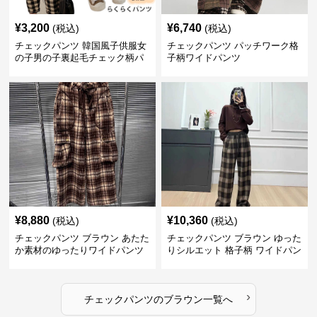
¥
3,200
¥
6,740
(税込)
(税込)
チェックパンツ 韓国風子供服女
チェックパンツ パッチワーク格
の子男の子裏起毛チェック柄パ
子柄ワイドパンツ
ンツ
¥
8,880
¥
10,360
(税込)
(税込)
チェックパンツ ブラウン あたた
チェックパンツ ブラウン ゆった
か素材のゆったりワイドパンツ
りシルエット 格子柄 ワイドパン
ツ
›
チェックパンツ
の
ブラウン
一覧へ