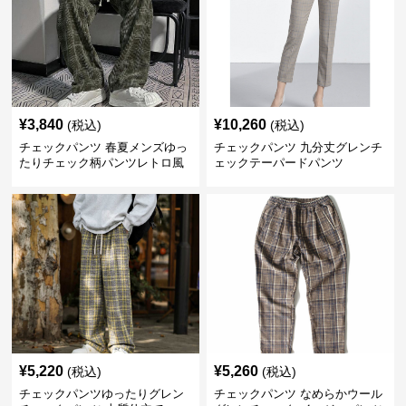
¥
3,840
¥
10,260
(税込)
(税込)
チェックパンツ 春夏メンズゆっ
チェックパンツ 九分丈グレンチ
たりチェック柄パンツレトロ風
ェックテーパードパンツ
¥
5,220
¥
5,260
(税込)
(税込)
チェックパンツゆったりグレン
チェックパンツ なめらかウール