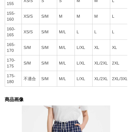
XS/S
S
S
M
M
L
155
155-
XS/S
S/M
M
M
M
L
160
160-
XS/S
S/M
M/L
L
L
L
165
165-
S/M
S/M
M/L
L/XL
XL
XL
170
170-
S/M
S/M
M/L
L/XL
XL/2XL
2XL
175
175-
不適合
S/M
M/L
L/XL
XL/2XL
2XL/3XL
180
商品画像