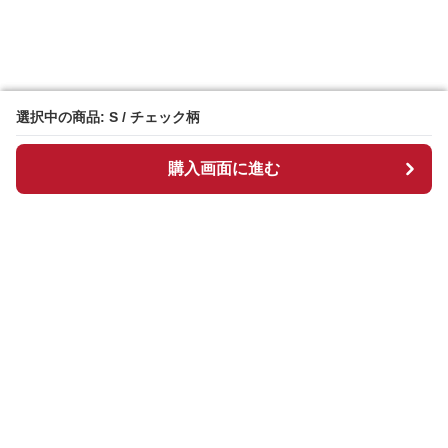
選択中の商品: S / チェック柄
選択中の商品: S / チェック柄
購入画面に進む
購入画面に進む
Chekkuru
について