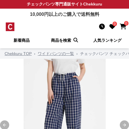
チェックパンツ
専門通販サイト
Chekkuru
10,000
円以上のご購入で送料無料
0
0
新着商品
商品を検索
人気ランキング
Chekkuru TOP
›
ワイドパンツの一覧
›
チェックパンツ チェック
Previous slide
Ne