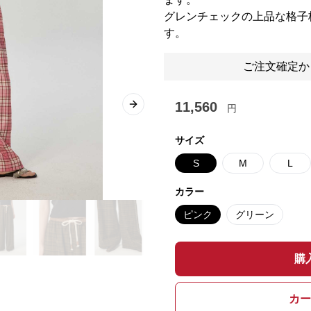
グレンチェックの上品な格子
す。
ご注文確定か
11,560
円
Next slide
サイズ
S
M
L
カラー
ピンク
グリーン
購
カー