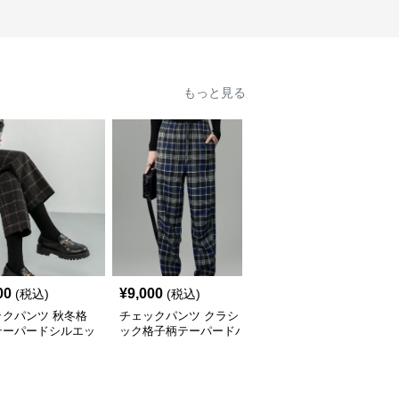
もっと見る
00
¥
9,000
¥
4,420
(税込)
(税込)
(税込)
ックパンツ 秋冬格
チェックパンツ クラシ
チェックパンツ スタイ
テーパードシルエッ
ック格子柄テーパードパ
リッシュ グラフチェッ
脚パンツ
ンツ
ク テーパードパンツ