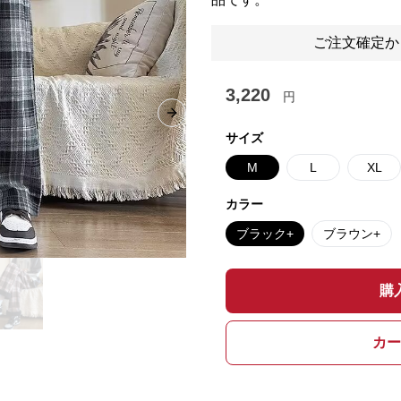
ご注文確定か
3,220
円
Next slide
サイズ
M
L
XL
カラー
ブラック+
ブラウン+
購
カー