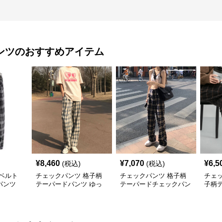
ンツ
のおすすめアイテム
¥
8,460
¥
7,070
¥
6,5
(税込)
(税込)
ベルト
チェックパンツ 格子柄
チェックパンツ 格子柄
チェ
パンツ
テーパードパンツ ゆっ
テーパードチェックパン
子柄
たりシルエット
ツ スリムシルエット
ト美