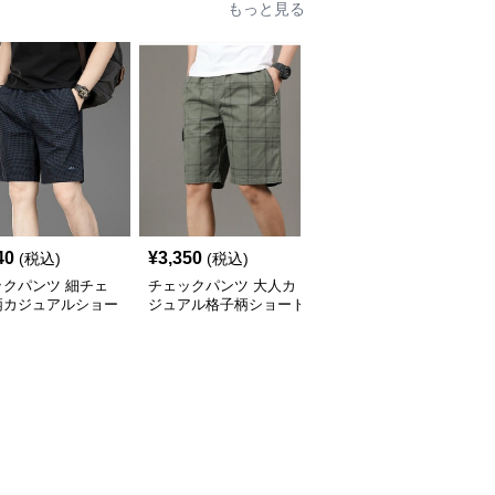
もっと見る
40
¥
3,350
¥
2,970
(税込)
(税込)
(税込)
ックパンツ 細チェ
チェックパンツ 大人カ
チェックパンツ ギンガ
柄カジュアルショー
ジュアル格子柄ショート
ムチェック柄ワッペン付
ンツ
パンツ膝上丈
きショートパンツ