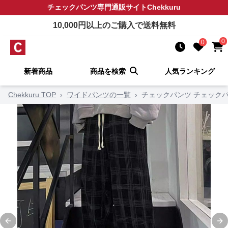
チェックパンツ
専門通販サイト
Chekkuru
10,000
円以上のご購入で送料無料
0
0
新着商品
商品を検索
人気ランキング
Chekkuru TOP
›
ワイドパンツの一覧
›
チェックパンツ チェック
Previous slide
Ne