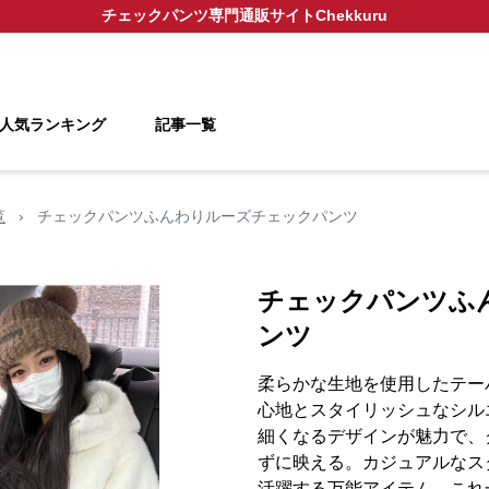
チェックパンツ
専門通販サイト
Chekkuru
人気ランキング
記事一覧
覧
›
チェックパンツふんわりルーズチェックパンツ
チェックパンツふ
ンツ
柔らかな生地を使用したテー
心地とスタイリッシュなシル
細くなるデザインが魅力で、
ずに映える。カジュアルなス
活躍する万能アイテム。これ