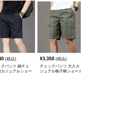
40
¥
3,350
¥
2,970
(税込)
(税込)
(税込)
ックパンツ 細チェ
チェックパンツ 大人カ
チェックパンツ ギンガ
柄カジュアルショー
ジュアル格子柄ショート
ムチェック柄ワッペン付
ンツ
パンツ膝上丈
きショートパンツ