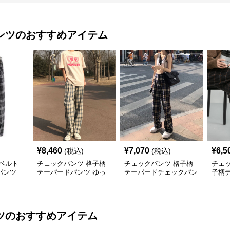
ンツ
のおすすめアイテム
¥
8,460
¥
7,070
¥
6,5
(税込)
(税込)
ベルト
チェックパンツ 格子柄
チェックパンツ 格子柄
チェ
パンツ
テーパードパンツ ゆっ
テーパードチェックパン
子柄
たりシルエット
ツ スリムシルエット
ト美
ツ
のおすすめアイテム