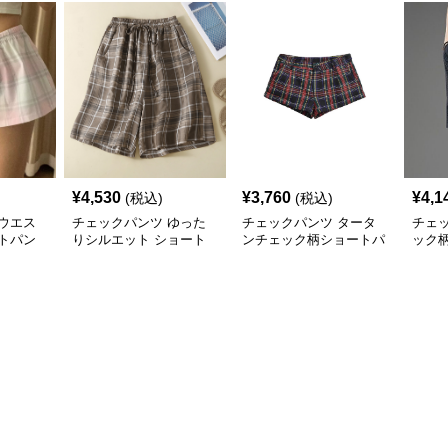
¥
4,530
¥
3,760
¥
4,1
(税込)
(税込)
ウエス
チェックパンツ ゆった
チェックパンツ タータ
チェ
トパン
りシルエット ショート
ンチェック柄ショートパ
ック
パンツ
ンツ
トパ