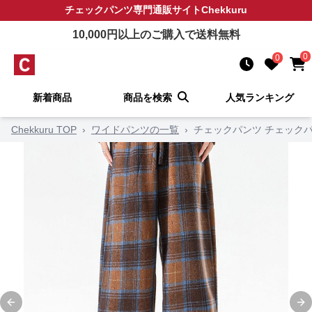
チェックパンツ
専門通販サイト
Chekkuru
10,000
円以上のご購入で送料無料
0
0
新着商品
商品を検索
人気ランキング
Chekkuru TOP
›
ワイドパンツの一覧
›
チェックパンツ チェック
Previous slide
Ne