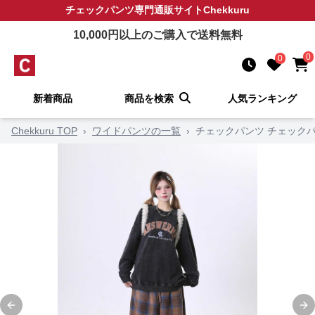
チェックパンツ
専門通販サイト
Chekkuru
10,000
円以上のご購入で送料無料
0
0
新着商品
商品を検索
人気ランキング
Chekkuru TOP
›
ワイドパンツの一覧
›
チェックパンツ チェック
Previous slide
Ne