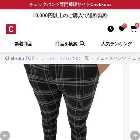
チェックパンツ
専門通販サイト
Chekkuru
10,000
円以上のご購入で送料無料
0
0
新着商品
商品を検索
人気ランキング
Chekkuru TOP
›
テーパードパンツの一覧
›
チェックパンツ チェ
Previous slide
Ne