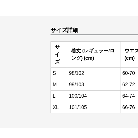
サイズ詳細
サ
着丈 (レギュラー/ロ
ウエ
イ
ング) (cm)
(cm)
ズ
S
98/102
60-70
M
99/103
62-72
L
100/104
64-74
XL
101/105
66-76