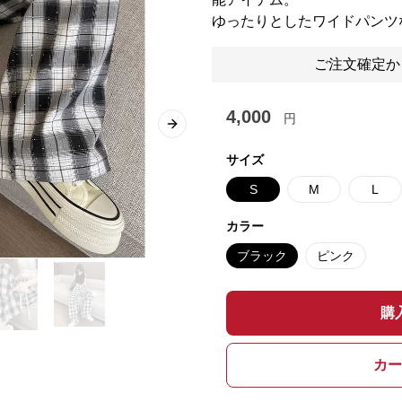
ゆったりとしたワイドパンツ
ご注文確定か
4,000
円
Next slide
サイズ
S
M
L
カラー
ブラック
ピンク
購
カー