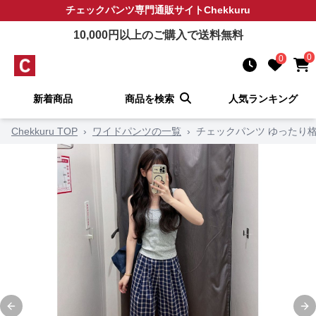
チェックパンツ
専門通販サイト
Chekkuru
10,000
円以上のご購入で送料無料
0
0
新着商品
商品を検索
人気ランキング
Chekkuru TOP
›
ワイドパンツの一覧
›
チェックパンツ ゆったり
Previous slide
Ne