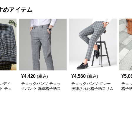
すめアイテム
¥
4,420
¥
4,560
¥
5,0
(税込)
(税込)
レディ
チェックパンツ チェッ
チェックパンツ グレー
チェ
ト チェ
クパンツ 洗練格子柄ス
洗練された格子柄スリム
格子
グレーロ
リムパンツ
パンツ
ンツ