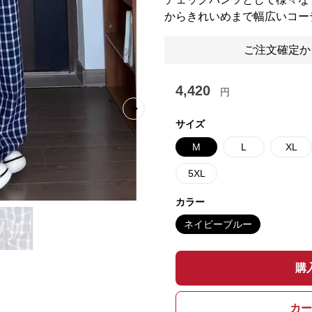
からきれいめまで幅広いコー
ご注文確定か
4,420
円
Next slide
サイズ
M
L
XL
5XL
カラー
ネイビーブルー
購
カー