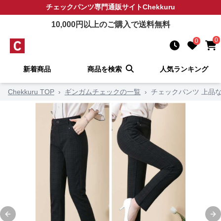
チェックパンツ
専門通販サイト
Chekkuru
10,000
円以上のご購入で送料無料
0
0
新着商品
商品を検索
人気ランキング
Chekkuru TOP
›
ギンガムチェックの一覧
›
チェックパンツ 上品
Previous slide
Ne