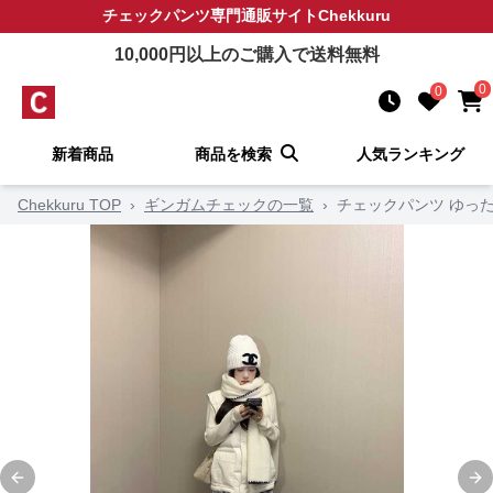
チェックパンツ
専門通販サイト
Chekkuru
10,000
円以上のご購入で送料無料
0
0
新着商品
商品を検索
人気ランキング
Chekkuru TOP
›
ギンガムチェックの一覧
›
チェックパンツ ゆった
Previous slide
Ne